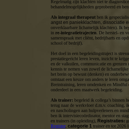
Regelmatig zijn klachten niet te diagnostice
behandelmogelijkheden geprobeerd en ben i
Als integraal therapeut
ben ik gespeciali
angst en paniekklachten, dissociatie
onverklaarbare lichamelijk klachten). Ik be
in
re-integratietrajecten
. De herstel- en v
samenspraak met cliënt, bedrijfsarts en opd
school of bedrijf).
Het doel in een begeleidingstraject is stress
prestatiegericht leren leven, inzicht te krijg
en de valkuilen, communicatie en grenzen
kennis te nemen van zowel de lichamelijke s
het brein op bewust (denken) en onderbewu
ontstaat een keuze om anders te leren omga
Breintraining, leren omdenken en Mindful
onderdeel in een maatwerk begeleiding.
Als trainer:
begeleid ik collega’s binnen 
terug naar de werkvloer d.m.v. coaching, ik
en nascholingen aan hulpverleners en mindf
ben ik intervisiecoördinator, mentor en sta
en trainers (in opleiding),
Registraties
:
ge
Register
,
categorie 1
trainer en tot 2026 