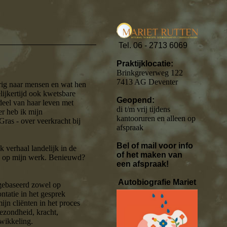
Tel. 06 - 2713 6069
Praktijklocatie:
Brinkgreverweg 122
7413 AG Deventer
rig naar mensen en wat hen
elijkertijd ook kwetsbare
Geopend:
deel van haar leven met
di t/m vrij tijdens
r heb ik mijn
kantooruren en alleen op
Gras - over veerkracht bij
afspraak
Bel of mail voor info
 verhaal landelijk in de
of het maken van
on op mijn werk. Benieuwd?
een afspraak!
Autobiografie Mariet
 gebaseerd zowel op
ntatie in het gesprek
ijn cliënten in het proces
gezondheid, kracht,
twikkeling.