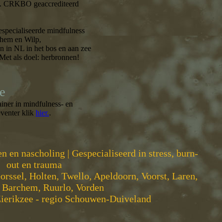
rs. CRKBO geaccrediteerd
gespecialiseerde mindfulness
ochem en Wilp,
n in NL in het bos en aan zee
 Met als doel: herbronnen!
e
ainer in mindfulness- en
venter klik
hier.
.
n en nascholing | Gespecialiseerd in stress, burn-
out en trauma
orssel, Holten, Twello, Apeldoorn, Voorst, Laren,
 Barchem, Ruurlo, Vorden
ierikzee - regio Schouwen-Duiveland