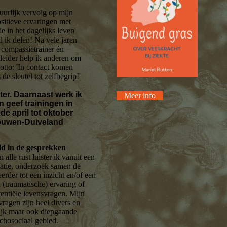
tuurlijk vervolg op mijn
ositieve ervaringen met
e in het dagelijks leven
l ik delen! Na vele jaren
, compassietrainer én
pleider help ik anderen om
otto: 'In contact komen
de sleutel tot zelfbegrip!'
ter. Daarnaast werk ik
Meer info
geef trainingen in
de april tot oktober
ouwen-Duiveland
eid in de gesprekken
n alle rust luister ik vanuit een
tuatie, onderzoek samen de
rder tot een inzicht en/of een
(traumatische) ervaring of
tentiële levensvragen. Mijn
ragen zijn heel divers en
elijk maar ook diepgaande
chosociaal gebied.