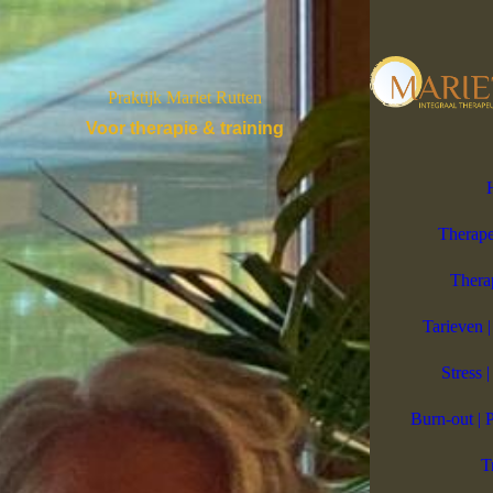
Praktijk Mariet Rutten
Voor therapie & training
Therape
Thera
Tarieven 
Stress |
Burn-out | 
T