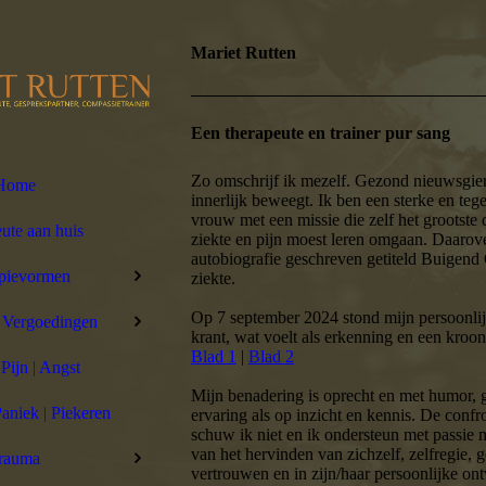
Mariet Rutten
Een therapeute en trainer pur sang
Zo omschrijf ik mezelf. Gezond nieuwsgie
Home
innerlijk beweegt. Ik ben een sterke en teg
vrouw met een missie die zelf het grootste 
ute aan huis
ziekte en pijn moest leren omgaan. Daarove
autobiografie geschreven getiteld Buigend 
pievormen
ziekte.
Op 7 september 2024 stond mijn persoonlijk
| Vergoedingen
krant, wat voelt als erkenning en een kro
Blad 1
|
Blad 2
 Pijn | Angst
Mijn benadering is oprecht en met humor,
Paniek | Piekeren
ervaring als op inzicht en kennis. De confro
schuw ik niet en ik ondersteun met passie m
van het hervinden van zichzelf, zelfregie, 
rauma
vertrouwen en in zijn/haar persoonlijke on