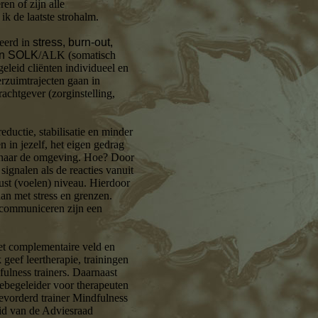
ren of zijn alle
k de laatste strohalm.
seerd in
stress, burn-out,
 en SOLK
/ALK (somatisch
geleid cliënten individueel en
erzuimtrajecten gaan in
rachtgever (zorginstelling,
reductie, stabilisatie en minder
en in jezelf, het eigen gedrag
 naar de omgeving. Hoe? Door
ignalen als de reacties vanuit
st (voelen) niveau. Hierdoor
an met stress en grenzen.
 communiceren zijn een
het complementaire veld en
 geef leertherapie, trainingen
ulness trainers. Daarnaast
gebegeleider voor therapeuten
vorderd trainer Mindfulness
lid van de Adviesraad