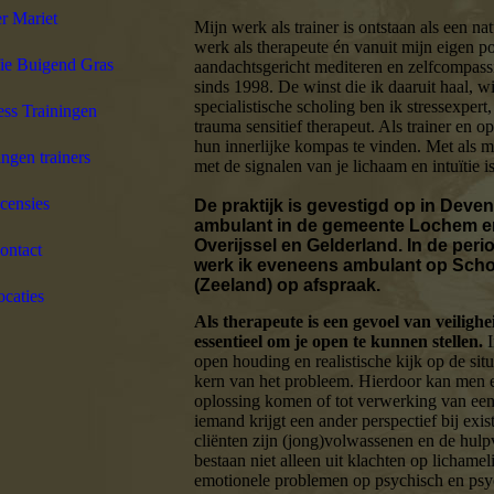
r Mariet
Mijn werk als trainer is ontstaan als een na
werk als therapeute én vanuit mijn eigen p
ie Buigend Gras
aandachtsgericht mediteren en zelfcompassi
sinds 1998. De winst die ik daaruit haal, wi
specialistische scholing ben ik stressexpert
ss Trainingen
trauma sensitief therapeut. Als trainer en o
hun innerlijke kompas te vinden. Met als m
ngen trainers
met de signalen van je lichaam en intuïtie is 
censies
De praktijk is gevestigd op in Deven
ambulant in de gemeente Lochem en 
Overijssel en Gelderland. In de perio
ontact
werk ik eveneens ambulant op Sch
(Zeeland) op afspraak.
caties
Als therapeute is een gevoel van veiligh
essentieel om je open te kunnen stellen.
I
open houding en realistische kijk op de si
kern van het probleem. Hierdoor kan men ee
oplossing komen of tot verwerking van een 
iemand krijgt een ander perspectief bij exis
cliënten zijn (jong)volwassenen en de hulpv
bestaan niet alleen uit klachten op licham
emotionele problemen op psychisch en psy