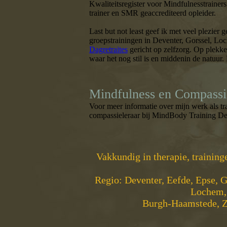
Kwaliteitsregister voor Mindfulnesstraine
trainer en SMR geaccrediteerd opleider.
Last but not least geef ik met veel plezier 
groepstrainingen in Deventer, Gorssel, L
Dagretraites
gericht op zelfzorg. Op plekke
waar het nog stil is en middenin de natuur.
Mindfulness en Compassi
Voor meer informatie over mijn werk als tr
compassieleraar bij MindBody Training De
Vakkundig in therapie, traininge
Regio: Deventer, Eefde, Epse, G
Lochem,
Burgh-Haamstede, Z