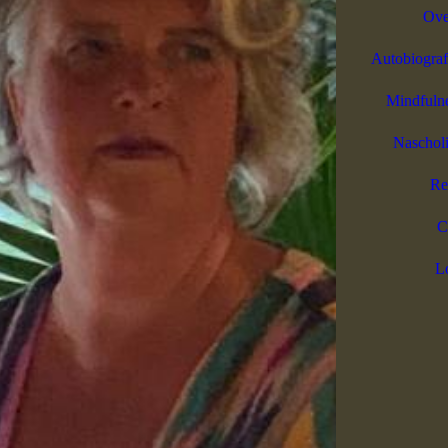
Ove
Autobiograf
Mindfulne
Nascholi
Re
C
Lo